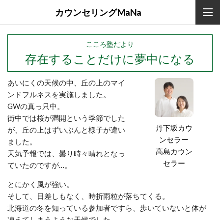
カウンセリングMaNa
こころ塾だより
存在することだけに夢中になる
あいにくの天候の中、丘の上のマイ
ンドフルネスを実施しました。
GWの真っ只中。
街中では桜が満開という季節でした
丹下坂カウ
が、丘の上はずいぶんと様子が違い
ンセラー
ました。
高島カウン
天気予報では、曇り時々晴れとなっ
セラー
ていたのですが…。
とにかく風が強い。
そして、日差しもなく、時折雨粒が落ちてくる。
北海道の冬を知っている参加者ですら、歩いていないと体が
凍えてしまうような天候でした。