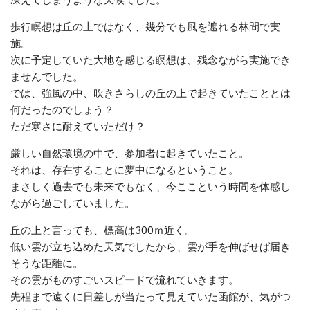
歩行瞑想は丘の上ではなく、幾分でも風を遮れる林間で実
施。
次に予定していた大地を感じる瞑想は、残念ながら実施でき
ませんでした。
では、強風の中、吹きさらしの丘の上で起きていたこととは
何だったのでしょう？
ただ寒さに耐えていただけ？
厳しい自然環境の中で、参加者に起きていたこと。
それは、存在することに夢中になるということ。
まさしく過去でも未来でもなく、今ここという時間を体感し
ながら過ごしていました。
丘の上と言っても、標高は300ｍ近く。
低い雲が立ち込めた天気でしたから、雲が手を伸ばせば届き
そうな距離に。
その雲がものすごいスピードで流れていきます。
先程まで遠くに日差しが当たって見えていた函館が、気がつ