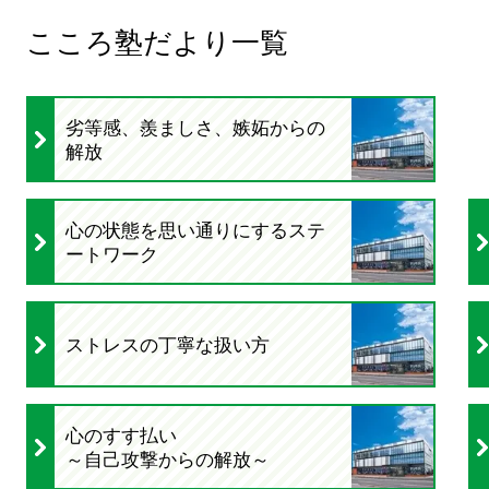
こころ塾だより一覧
劣等感、羨ましさ、嫉妬からの
解放
心の状態を思い通りにするステ
ートワーク
ストレスの丁寧な扱い方
心のすす払い
～自己攻撃からの解放～