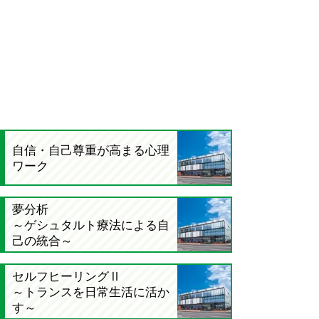
自信・自己尊重が高まる心理
ワーク
夢分析
～ゲシュタルト療法による自
己の統合～
セルフヒーリングⅡ
～トランスを日常生活に活か
す～