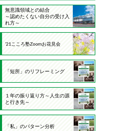
無意識領域との結合
～認めたくない自分の受け入
れ方～
’21こころ塾Zoomお花見会
「短所」のリフレーミング
１年の振り返り方～人生の源
と行き先～
「私」のパターン分析