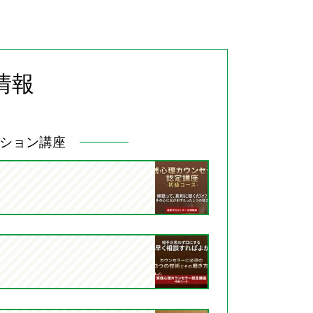
情報
ション講座